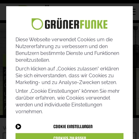
Diese Webseite verwendet Cookies um die
Nutzererfahrung zu verbessern und den
Benutzern bestimmte Dienste und Funktionen
KÜNDIGUNG
bereitzustellen.
Durch klicken auf „Cookies zulassen“ erklären
Zur Kündigung Ihres Vertrags füllen Sie bitte folgendes
Sie sich einverstanden, dass wir Cookies zu
Formular aus, um uns alle relevanten Daten zu
Marketing- und zu Analyse-Zwecken setzen.
übermitteln.
Unter „Cookie Einstellungen“ können Sie mehr
Um einen reibungslosen Ablauf zu gewährleisten, teilen
darüber erfahren, wie Cookies verwendet
Sie uns bitte exakt die Daten mit, die Sie bei der
werden und individuelle Einstellungen
Anmeldung verwendet haben.
vornehmen.
COOKIE EINSTELLUNGEN
Vorname
*
COOKIES ZULASSEN