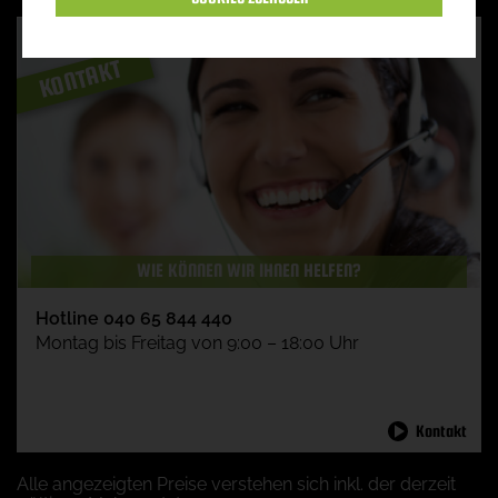
KONTAKT
WIE KÖNNEN WIR IHNEN HELFEN?
Hotline 040 65 844 440
Montag bis Freitag von 9:00 – 18:00 Uhr
Kontakt
Alle angezeigten Preise verstehen sich inkl. der derzeit