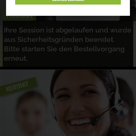
TIMEOUT
Ihre Session ist abgelaufen und wurde
aus Sicherheitsgründen beendet.
Bitte starten Sie den Bestellvorgang
erneut.
KONTAKT