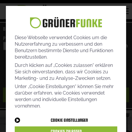
BERECHNEN SIE HIER IHREN TARIF:
STROM
GAS
/
Diese Webseite verwendet Cookies um die
POSTLEITZAHL:
VERBRAUCH:
Nutzererfahrung zu verbessern und den
Benutzern bestimmte Dienste und Funktionen
bereitzustellen.
ODER GEBEN SIE DIE ANZAHL DER PERSONEN AN:
Durch klicken auf „Cookies zulassen“ erklären
1.
2.
3.
4.
5.
6.
Sie sich einverstanden, dass wir Cookies zu
Marketing- und zu Analyse-Zwecken setzen.
Unter „Cookie Einstellungen“ können Sie mehr
darüber erfahren, wie Cookies verwendet
MEINE TARIFE ANZEIGEN
werden und individuelle Einstellungen
vornehmen.
COOKIE EINSTELLUNGEN
COOKIES ZULASSEN